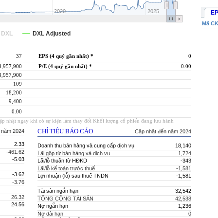
37
EPS (4 quý gần nhất) *
0
3,957,900
P/E (4 quý gần nhất) *
0.00
3,957,900
109
18,200
9,400
0.00
p nhật ngay khi có sự kiện làm thay đổi Khối lượng cổ phiếu đang lưu hành
CHỈ TIÊU BÁO CÁO
 năm 2024
Cập nhật đến năm 2024
2.33
Doanh thu bán hàng và cung cấp dịch vụ
18,140
-461.62
Lãi gộp từ bán hàng và dịch vụ
1,724
-5.03
Lãi/lỗ thuần từ HĐKD
-343
Lãi/lỗ kế toán trước thuế
-1,581
-3.62
Lợi nhuận (lỗ) sau thuế TNDN
-1,581
-3.76
Tài sản ngắn hạn
32,542
26.32
TỔNG CỘNG TÀI SẢN
42,538
24.56
Nợ ngắn hạn
1,236
Nợ dài hạn
0