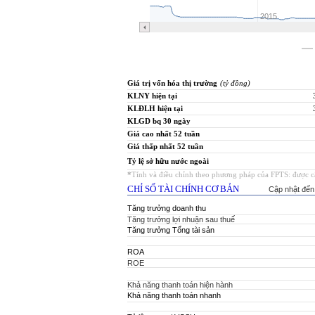
Giá trị vốn hóa thị trường
(tỷ đồng)
KLNY hiện tại
KLĐLH hiện tại
KLGD bq 30 ngày
Giá cao nhất 52 tuần
Giá thấp nhất 52 tuần
Tỷ lệ sở hữu nước ngoài
*
Tính và điều chỉnh theo phương pháp của FPTS: được cậ
CHỈ SỐ TÀI CHÍNH CƠ BẢN
Cập nhật đến
Tăng trưởng doanh thu
Tăng trưởng lợi nhuận sau thuế
Tăng trưởng Tổng tài sản
ROA
ROE
Khả năng thanh toán hiện hành
Khả năng thanh toán nhanh