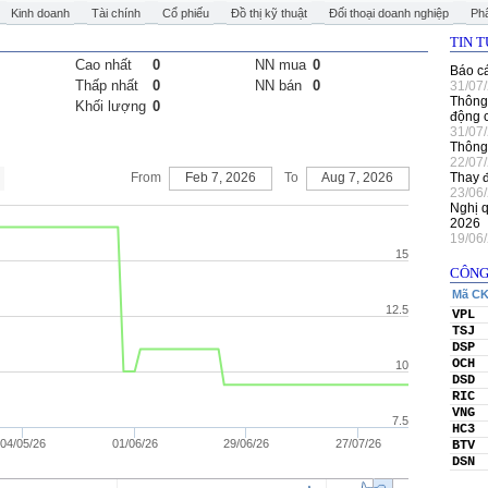
Kinh doanh
Tài chính
Cổ phiếu
Đồ thị kỹ thuật
Đối thoại doanh nghiệp
Phâ
TIN 
Cao nhất
0
NN mua
0
Báo cá
Thấp nhất
0
NN bán
0
31/07
Thông 
Khối lượng
0
động 
31/07
Thông 
22/07
Thay 
23/06
Nghị q
2026
19/06